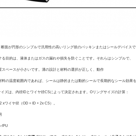
、断面が円形のシンプルで汎用性の高いリング状のパッキンまたはシールデバイスで
する目的は、液体またはガスの漏れや損失を防ぐことです。それらはシンプルで、
置スペースが小さいです。溝の設計と材料の選択が正しく、動作
材料の温度範囲内であれば、シールは静的または動的シールで長期的なシール効果
サイズは、内径IDとワイヤ径CSによって決定されます。Oリングサイズの計算：
 xワイヤ径（OD = ID + 2x CS）。
明
/PU