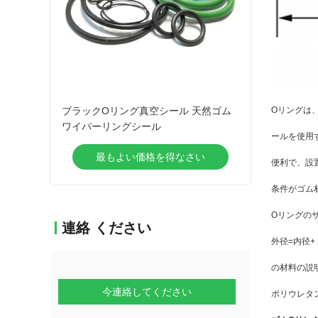
ブラックOリング真空シール 天然ゴム
Oリングは
ワイパーリングシール
ールを使用
最もよい価格を得なさい
便利で、設
条件がゴム
Oリングの
連絡 ください
外径=内径+ 2
の材料の説
今連絡してください
ポリウレタン