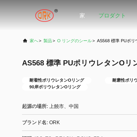
家
プロダクト
家へ
>
製品
>
O リングのシール
>
AS568 標準 PU
AS568 標準 PUポリウレタンOリ
耐着性ポリウレタンOリング
耐磨性ポリ
90岸ポリウレタンOリング
起源の場所:
上饒市、中国
ブランド名:
ORK