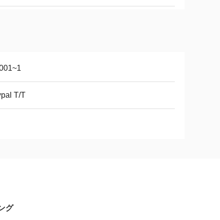
0001~1
pal T/T
グ​