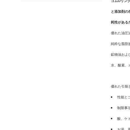
ゴムOリン
と添加剤の
耗性がある
優れた油圧
純粋な脂肪
鉱物油およ
水、酸素、
優れた引裂
性能と
制限事
酸、ケ
お湯、