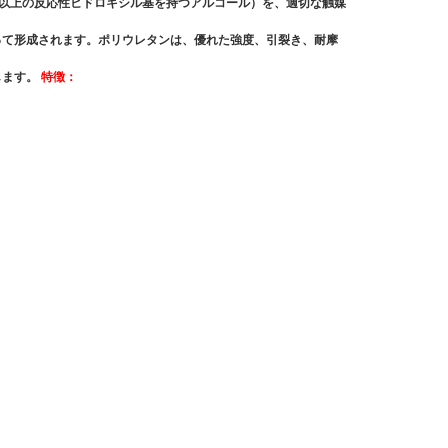
つ以上の反応性ヒドロキシル基を持つアルコール）を、適切な触媒
って形成されます。ポリウレタンは、優れた強度、引裂き、耐摩
します。
特徴：