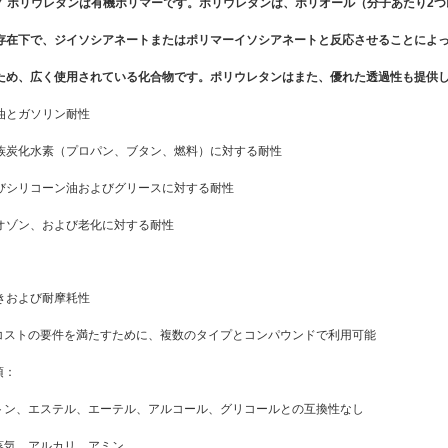
グ
ポリウレタンは有機ポリマーです。ポリウレタンは、ポリオール（分子あたり2
存在下で、ジイソシアネートまたはポリマーイソシアネートと反応させることによ
ため、広く使用されている化合物です。ポリウレタンはまた、優れた透過性も提供
油とガソリン耐性
族炭化水素（プロパン、ブタン、燃料）に対する耐性
びシリコーン油およびグリースに対する耐性
オゾン、および老化に対する耐性
きおよび耐摩耗性
コストの要件を満たすために、複数のタイプとコンパウンドで利用可能
項：
トン、エステル、エーテル、アルコール、グリコールとの互換性なし
蒸気、アルカリ、アミン