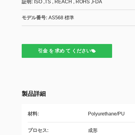
証明:
ISO ,TS , REACH , ROHS ,FDA
モデル番号:
AS568 標準
引金 を 求め て ください
製品詳細
材料:
Polyurethane/PU
プロセス:
成形