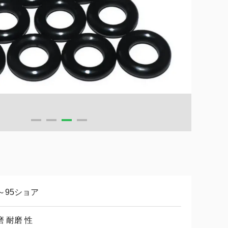
0～95ショア
磨 耐磨 性