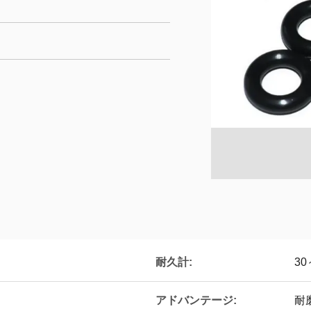
耐久計:
3
アドバンテージ:
耐