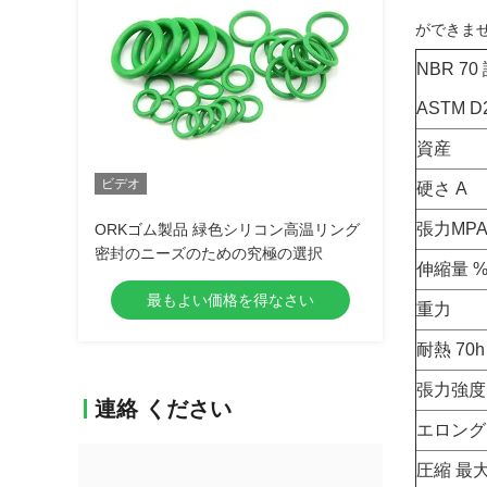
ができませ
NBR 7
ASTM D2
資産
ビデオ
硬さ A
張力MPA
ORKゴム製品 緑色シリコン高温リング
密封のニーズのための究極の選択
伸縮量 % 
最もよい価格を得なさい
重力
耐熱 70h
張力強度
連絡 ください
エロング
圧縮 最大 