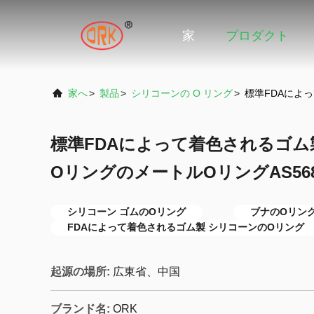
家
プロダクト
家へ
>
製品
>
シリコーンの O リング
>
標準FDAによ
標準FDAによって着色されるゴ
OリングのメートルOリングAS56
シリコーン ゴムのOリング
ブナのOリン
FDAによって着色されるゴム製 シリコーンのOリング
起源の場所:
広東省、中国
ブランド名:
ORK