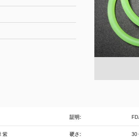
証明:
FD
硬さ:
 紫
30