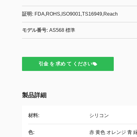
証明:
FDA,ROHS,ISO9001,TS16949,Reach
モデル番号:
AS568 標準
引金 を 求め て ください
製品詳細
材料:
シリコン
色:
赤 黄色 オレンジ 青 緑