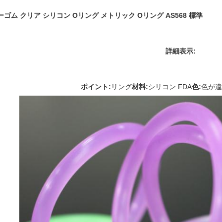
ラーゴム クリア シリコン Oリング メトリック Oリング AS568 標準
詳細表示:
ポイント:
リング
材料:
シリコン FDA
色:
色が違