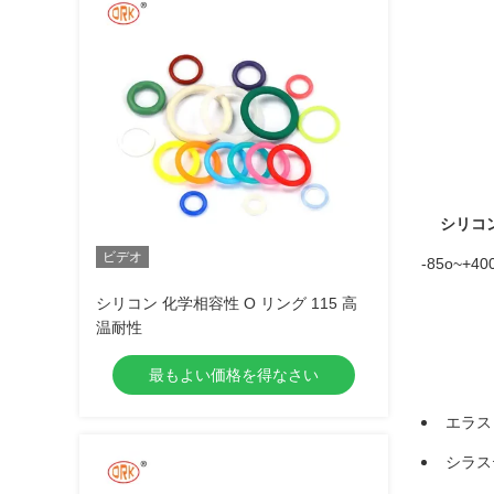
シリコン
ビデオ
-85o~+
シリコン 化学相容性 O リング 115 高
温耐性
最もよい価格を得なさい
エラス
シラス