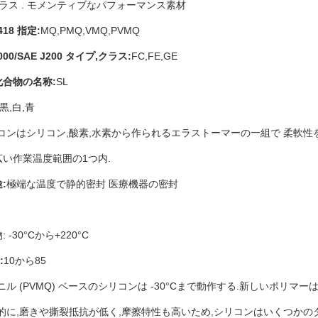
ラス . モメンティブなパフォーマンス素材
418 指定:
MQ,PMQ,VMQ,PVMQ
000/SAE J200 タイプ,クラス:
FC,FE,GE
合物の名称:
SL
,黒,白,青
コンはシリコン,酸素,水素から作られるエラストーマーの一組で 柔軟性
い作業温度範囲の1つ内.
:
極端な温度で静的密封 医療機器の密封
 -30°Cから+220°C
:
10から85
ニル (PVMQ) ベースのシリコンは -30°Cまで動作する.新しいポリマー
的に,磨きや撕裂抵抗が低く,摩擦特性も高いため,シリコンはいくつか