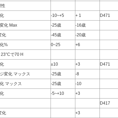
耐性
化
-10~+5
+ 1
D471
化 Max
-25歳
-16歳
変化
-45歳
-20歳
化%
0~25
+6
23°Cで70 H
化
±10
+3
D471
ジ変化 マックス
-25歳
-8
化 マックス
-25歳
-10
化
-5~+10
+3
D417
変化
+3