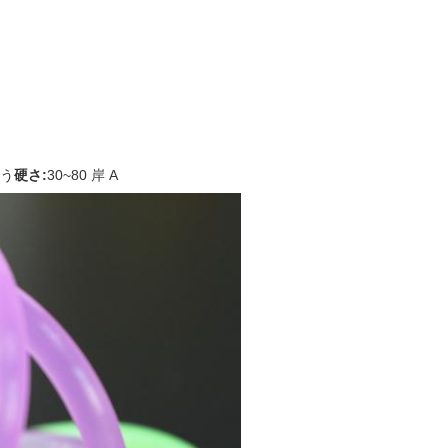
う
硬さ:
30~80 岸 A