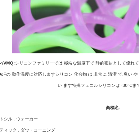
/VMQ:
シリコンファミリーでは 極端な温度下で 静的密封として優れて
400oFの 動作温度に対応しますシリコン 化合物 は,非常に 清潔 で,臭い や 味
い ます特殊フェニルシリコンは -30°Cま
商標名:
トシル . ウォーカー
ティック . ダウ・コーニング