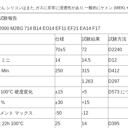
ん.シリコンはまた,ガスに非常に浸透性があり,一般的にケトン (MEK)
0 試験報告
000 M2BG 714 B14 EO14 EF11 EF21 EA14 F17
仕様
試験結果
試験方法
70±5
72
D2240
 ミニ
14
14.5
D12
Min
250
315
D412
1.263
D297
 100°C 硬度変化
±15
+5
D573 
 %
±30
+15
メント マックス
-50
-12
22h 100°C
25
14
D395