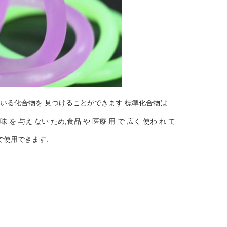
いる化合物を 見つけることができます 標準化合物は
 を 与え ない ため,食品 や 医療 用 で 広く 使わ れ て
で使用できます.