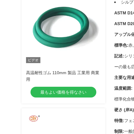
シルプ
ASTM D1
ASTM D2
アップル化
標準色:
赤
記述:
シリ
ビデオ
ーの最も広
高温耐性ゴム 110mm 製品 工業用 商業
主要な用途
用
温度範囲:
最もよい価格を得なさい
標準化合物:
硬さ (岸A)
特徴:
フェ
制限:
一般