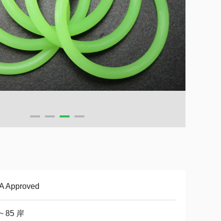
A Approved
 ~ 85 岸