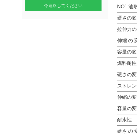
今連絡してください
NO1 油
硬さの変
拉伸力の変
伸縮 の 
容量の変
燃料耐性 
硬さの変
ストレン
伸縮の変
容量の変
耐水性
硬さ の 