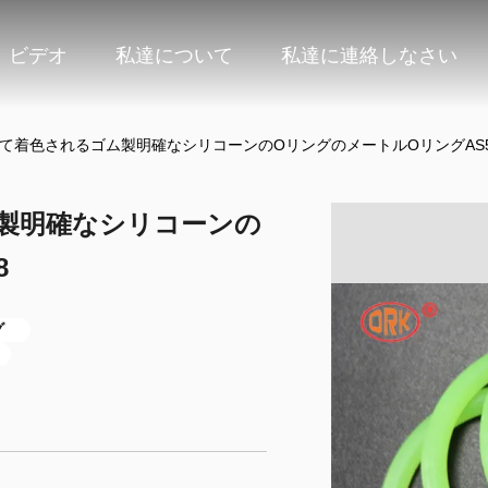
ビデオ
私達について
私達に連絡しなさい
って着色されるゴム製明確なシリコーンのOリングのメートルOリングAS5
ム製明確なシリコーンの
8
グ