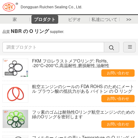
Dongguan Ruichen Sealing Co., Ltd.
家
プロダクト
ビデオ
私達について
>>
NBR の O リング
品質
supplier.
FKM フロレラストメアOリング: RoHs,
-20°C~200°C,高温耐性,磨損耐性,油耐性
お問い合わせ
航空エンジンのシールの FDA ROHS のためにメート
ル ブラウン酸の抵抗力がある バイトン の O リング
お問い合わせ
フッ素のゴムは耐熱性Oリング航空エンジンのための
緑のOリングを密封します
お問い合わせ
フィルター シールの高い Temprature の O リング バ